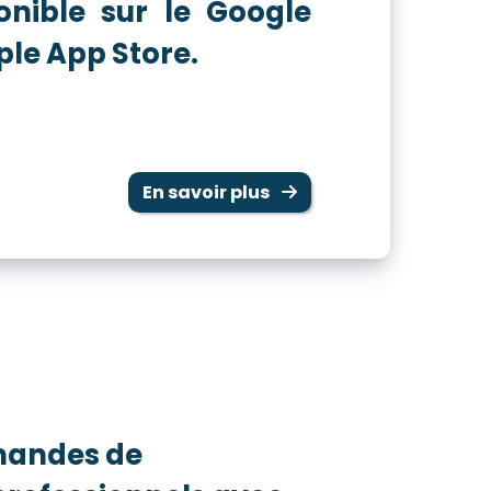
onible sur le Google
pple App Store.
En savoir plus
emandes de