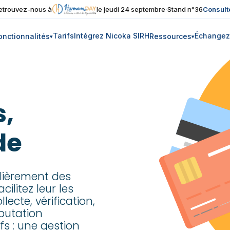
·
Consult
etrouvez-nous à
le jeudi 24 septembre
Stand n°36
Tarifs
Intégrez Nicoka SIRH
Échangez
onctionnalités
Ressources
s,
de
lièrement des
ilitez leur les
cte, vérification,
putation
fs : une gestion